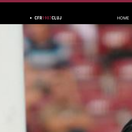
CFR
1907
CLUJ
HOME