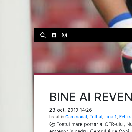
BINE AI REVE
23-oct.-2019 14:26
listat in
Campionat
,
Fotbal
,
Liga 1
,
Echip
⚽ Fostul mare portar al CFR-ului, Nun
antrenor în cadrul Centrului de Copii 