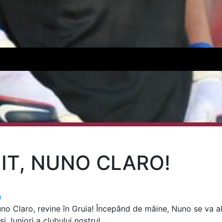
NIT, NUNO CLARO!
a
o Claro, revine în Gruia! Începând de mâine, Nuno se va alăt
și Juniori a clubului nostru!