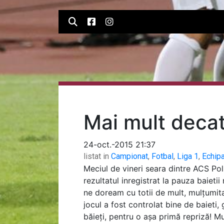
Mai mult decat
24-oct.-2015 21:37
listat in
Campionat
,
Fotbal
,
Liga 1
,
Echip
Meciul de vineri seara dintre ACS Pol
rezultatul inregistrat la pauza baiet
ne doream cu totii de mult, mulțumita 
jocul a fost controlat bine de baieti
băieți, pentru o așa primă repriză! Mu