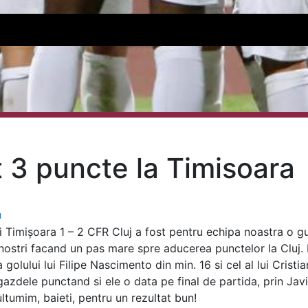
 3 puncte la Timisoara
a
i Timișoara 1 – 2 CFR Cluj a fost pentru echipa noastra o g
ii nostri facand un pas mare spre aducerea punctelor la Cluj
golului lui Filipe Nascimento din min. 16 si cel al lui Crist
, gazdele punctand si ele o data pe final de partida, prin J
ltumim, baieti, pentru un rezultat bun!