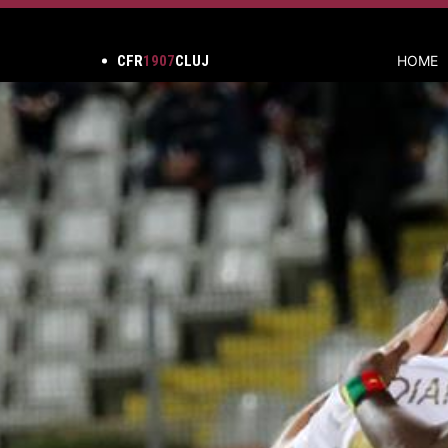
CFR
1907
CLUJ
HOME