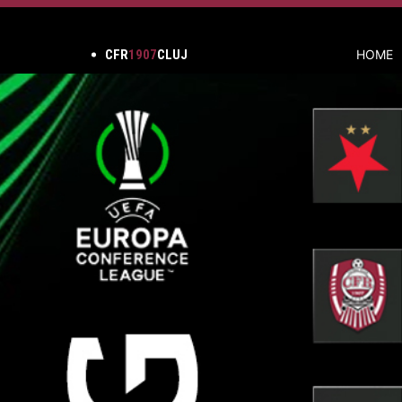
CFR
1907
CLUJ
HOME