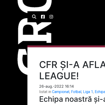
CFR ȘI-A AFL
LEAGUE!
26-aug.-2022 16:14
listat in
Campionat
,
Fotbal
,
Liga 1
,
Echip
Echipa noastră și-