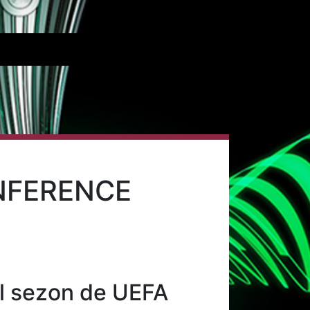
ONFERENCE
ul sezon de UEFA