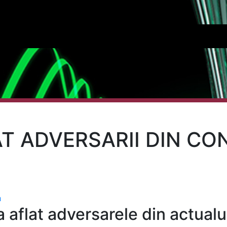
AT ADVERSARII DIN C
a
a aflat adversarele din actual