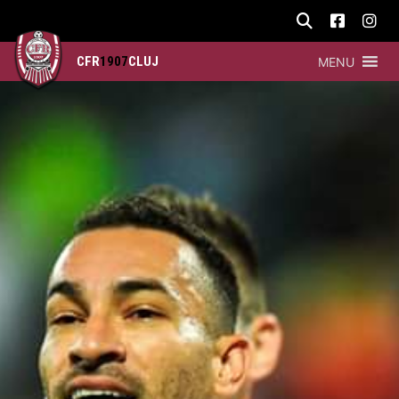
CFR
1907
CLUJ
MENU