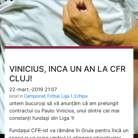
VINICIUS, INCA UN AN LA CFR
CLUJ!
22-mart.-2019 21:07
listat in
Campionat
,
Fotbal
,
Liga 1
,
Echipa
untem bucuroși să vă anunțăm că am prelungit
contractul cu Paulo Vinicius, unul dintre cei mai
constanți fundași din Liga 1!
Fundașul CFR-ist va rămâne în Gruia pentru încă un
sezon și va pune umărul la atingera obiectivelor