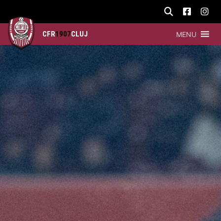
CFR
1907
CLUJ
MENU