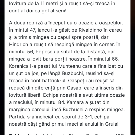
lovitura de la 11 metri și a reușit să-și treacă în
cont al doilea gol al serii!
A doua repriză a început cu o ocazie a oaspeților.
În mintul 47, Iancu l-a găsit pe Rivaldinho în careu
și a trimis mingea cu capul spre poartă, dar
Hindrich a reușit să respingă mingea în corner. În
minutul 56, Popescu a șutat de la distanță, dar
mingea a lovit bara porții noastre. În minutul 66,
Korenica i-a pasat lui Munteanu care a finalizat cu
un șut pe jos, pe lângă Buzbuchi, reușind să-și
treacă în cont hattrick-ul. Oaspeții au reușit să
reducă din diferență prin Casap, care a înscris din
lovitură liberă. Echipa noastră a avut ultima ocazie
a meciului, în minutul 84. Kamara a șutat din
marginea careului, însă Buzbuchi a respins mingea.
Partida s-a încheiat cu scorul de 3-1, echipa
noastră câștigând primul meci al anului în Gruia!