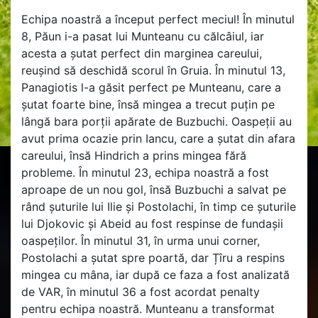
Echipa noastră a început perfect meciul! În minutul
8, Păun i-a pasat lui Munteanu cu călcâiul, iar
acesta a șutat perfect din marginea careului,
reușind să deschidă scorul în Gruia. În minutul 13,
Panagiotis l-a găsit perfect pe Munteanu, care a
șutat foarte bine, însă mingea a trecut puțin pe
lângă bara porții apărate de Buzbuchi. Oaspeții au
avut prima ocazie prin Iancu, care a șutat din afara
careului, însă Hindrich a prins mingea fără
probleme. În minutul 23, echipa noastră a fost
aproape de un nou gol, însă Buzbuchi a salvat pe
rând șuturile lui Ilie și Postolachi, în timp ce șuturile
lui Djokovic și Abeid au fost respinse de fundașii
oaspeților. În minutul 31, în urma unui corner,
Postolachi a șutat spre poartă, dar Țîru a respins
mingea cu mâna, iar după ce faza a fost analizată
de VAR, în minutul 36 a fost acordat penalty
pentru echipa noastră. Munteanu a transformat