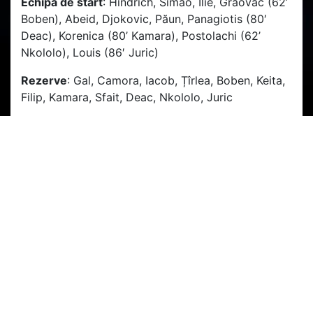
Echipa de start
: Hindrich, Simao, Ilie, Graovac (62’
Boben), Abeid, Djokovic, Păun, Panagiotis (80′
Deac), Korenica (80’ Kamara), Postolachi (62’
Nkololo), Louis (86′ Juric)
Rezerve
: Gal, Camora, Iacob, Țîrlea, Boben, Keita,
Filip, Kamara, Sfait, Deac, Nkololo, Juric
Antrenor:
Dan Petrescu
Hai CFR!