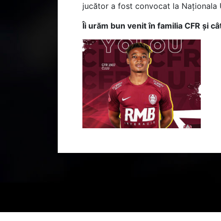
jucător a fost convocat la Naționala 
Îi urăm bun venit în familia CFR și câ