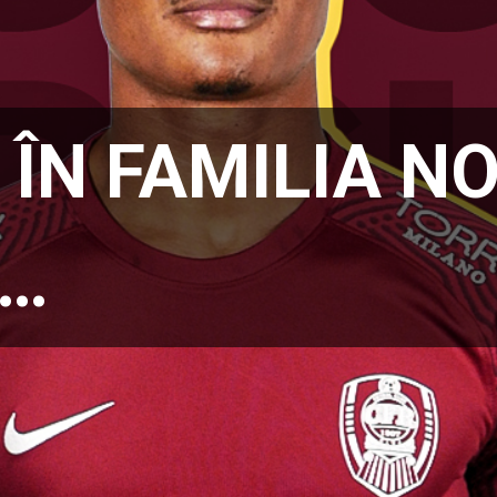
 ÎN FAMILIA N
 …