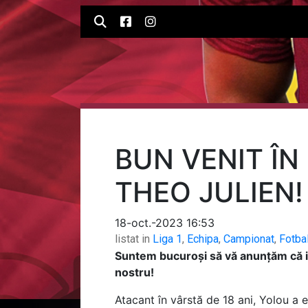
BUN VENIT ÎN
THEO JULIEN!
18-oct.-2023 16:53
listat in
Liga 1
,
Echipa
,
Campionat
,
Fotba
Suntem bucuroși să vă anunțăm că int
nostru!
Atacant în vârstă de 18 ani, Yolou a e