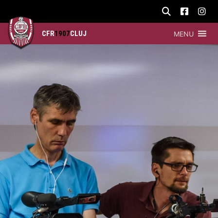
CFR
1907
CLUJ
MENU