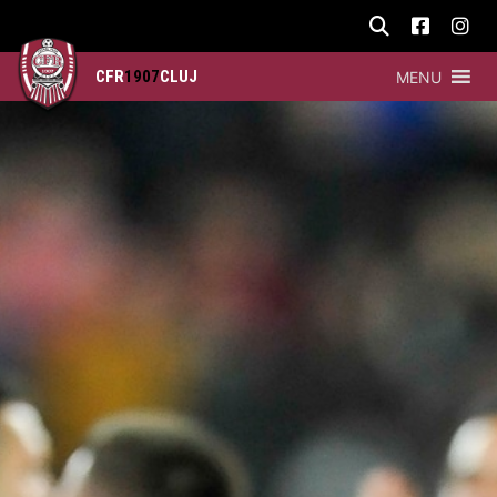
CFR
1907
CLUJ
MENU