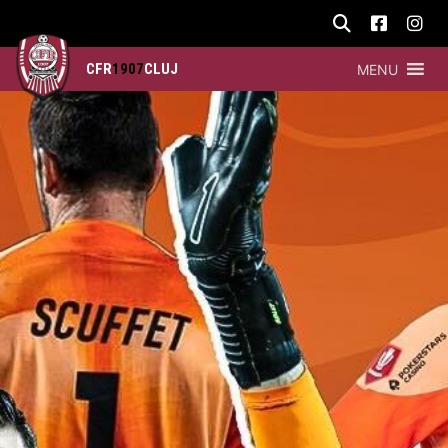
CFR
1907
CLUJ
MENU