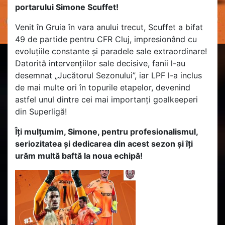
portarului Simone Scuffet!
Venit în Gruia în vara anului trecut, Scuffet a bifat
49 de partide pentru CFR Cluj, impresionând cu
evoluțiile constante și paradele sale extraordinare!
Datorită intervențiilor sale decisive, fanii l-au
desemnat „Jucătorul Sezonului”, iar LPF l-a inclus
de mai multe ori în topurile etapelor, devenind
astfel unul dintre cei mai importanți goalkeeperi
din Superligă!
Îți mulțumim, Simone, pentru profesionalismul,
seriozitatea și dedicarea din acest sezon și îți
urăm multă baftă la noua echipă!