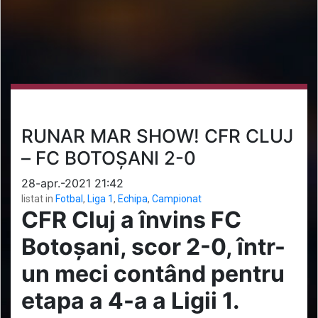
RUNAR MAR SHOW! CFR CLUJ
– FC BOTOȘANI 2-0
28-apr.-2021 21:42
listat in
Fotbal
,
Liga 1
,
Echipa
,
Campionat
CFR Cluj a învins FC
Botoșani, scor 2-0, într-
un meci contând pentru
etapa a 4-a a Ligii 1.