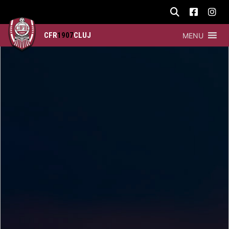
CFR
1907
CLUJ
MENU