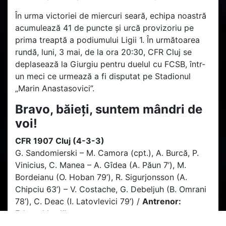
În urma victoriei de miercuri seară, echipa noastră
acumulează 41 de puncte și urcă provizoriu pe
prima treaptă a podiumului Ligii 1. În următoarea
rundă, luni, 3 mai, de la ora 20:30, CFR Cluj se
deplasează la Giurgiu pentru duelul cu FCSB, într-
un meci ce urmează a fi disputat pe Stadionul
„Marin Anastasovici”.
Bravo, băieți, suntem mândri de
voi!
CFR 1907 Cluj (4-3-3)
G. Sandomierski – M. Camora (cpt.), A. Burcă, P.
Vinicius, C. Manea – A. Gîdea (A. Păun 7’), M.
Bordeianu (O. Hoban 79’), R. Sigurjonsson (A.
Chipciu 63’) – V. Costache, G. Debeljuh (B. Omrani
78’), C. Deac (I. Latovlevici 79’) /
Antrenor:
Edward Iordănescu
Rezerve: R. Murariu, S. Ben Youssef, C. Itu, M.