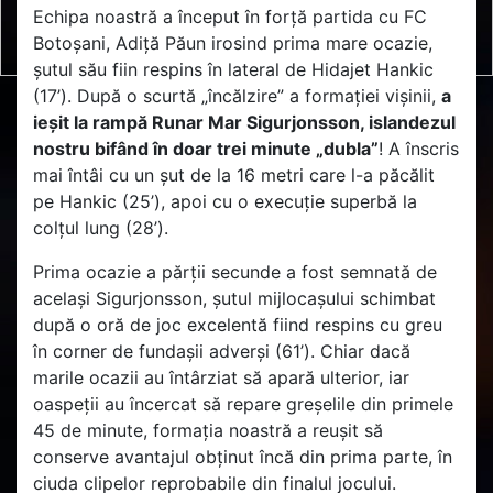
Echipa noastră a început în forță partida cu FC
Botoșani, Adiță Păun irosind prima mare ocazie,
șutul său fiin respins în lateral de Hidajet Hankic
(17’). După o scurtă „încălzire” a formației vișinii,
a
ieșit la rampă Runar Mar Sigurjonsson, islandezul
nostru bifând în doar trei minute „dubla”
! A înscris
mai întâi cu un șut de la 16 metri care l-a păcălit
pe Hankic (25’), apoi cu o execuție superbă la
colțul lung (28’).
Prima ocazie a părții secunde a fost semnată de
același Sigurjonsson, șutul mijlocașului schimbat
după o oră de joc excelentă fiind respins cu greu
în corner de fundașii adverși (61’). Chiar dacă
marile ocazii au întârziat să apară ulterior, iar
oaspeții au încercat să repare greșelile din primele
45 de minute, formația noastră a reușit să
conserve avantajul obținut încă din prima parte, în
ciuda clipelor reprobabile din finalul jocului.