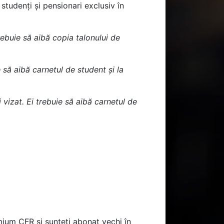
tudenți și pensionari exclusiv în
rebuie să aibă copia talonului de
 să aibă carnetul de student și la
 vizat. Ei trebuie să aibă carnetul de
ium CFR și sunteți abonat vechi în