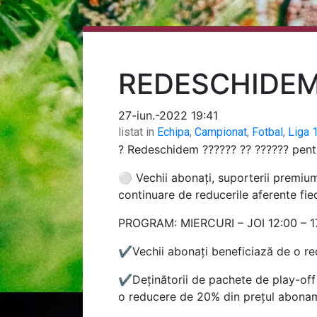
REDESCHIDEM
27-iun.-2022 19:41
listat in
Echipa
,
Campionat
,
Fotbal
,
Liga 
?
Redeschidem
??????
??
??????
pentr
⚪️
Vechii abonați, suporterii premium,
continuare de reducerile aferente fiec
PROGRAM:
MIERCURI – JOI 12:00 – 1
✔️
Vechii abonați beneficiază de o r
✔️
Deținătorii de pachete de play-of
o
reducere de 20% din prețul abonam