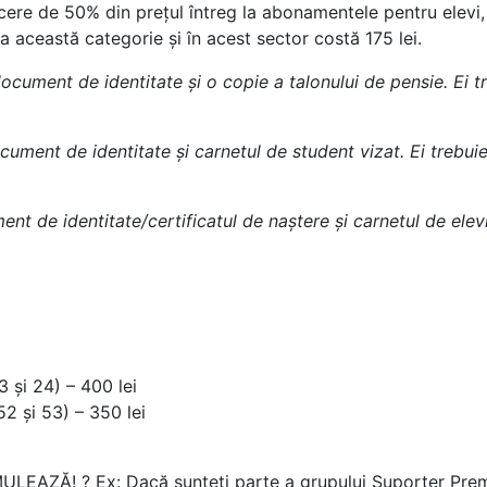
e de 50% din prețul întreg la abonamentele pentru elevi, s
 această categorie și în acest sector costă 175 lei.
document de identitate și o copie a talonului de pensie. Ei t
cument de identitate și carnetul de student vizat. Ei trebuie
ent de identitate/certificatul de naștere și carnetul de elevi
3 și 24) – 400 lei
52 și 53) – 350 lei
MULEAZĂ!
?
Ex: Dacă sunteți parte a grupului Suporter Prem