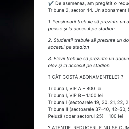
✔️
De asemenea, am pregătit o reducer
Tribuna 2, sector 44. Un abonament la
1. Pensionarii trebuie să prezinte un 
pensie și la accesul pe stadion.
2. Studentii trebuie să prezinte un do
accesul pe stadion
3. Elevii trebuie să prezinte un docum
elev și la accesul pe stadion.
?
CÂT COSTĂ ABONAMENTELE?
?
Tribuna I, VIP A – 800 lei
Tribuna I, VIP B – 1.100 lei
Tribuna I (sectoarele 19, 20, 21, 22, 2
Tribuna II (sectoarele 37–40, 42–50, 
Peluză (doar sectorul 25) – 100 lei
?
ATENȚIE, REDUCERILE NU SE CU