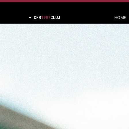
CFR
1907
CLUJ
HOME