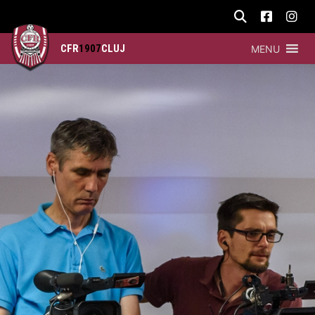
CFR
1907
CLUJ
MENU