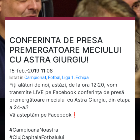
CONFERINTA DE PRESA
PREMERGATOARE MECIULUI
CU ASTRA GIURGIU!
15-feb.-2019 11:08
listat in
Campionat
,
Fotbal
,
Liga 1
,
Echipa
Fiți alături de noi, astăzi, de la ora 12:20, vom
transmite LIVE pe Facebook conferința de presă
premergătoare meciului cu Astra Giurgiu, din etapa
a 24-a.
?
⁣ ⁣⁣
Vă așteptăm pe Facebook
❗
#
CampioanaNoastra
#
ClujCapitalaFotbalului