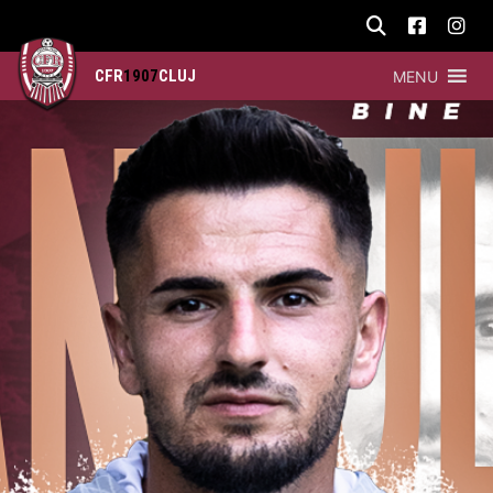
CFR
1907
CLUJ
MENU