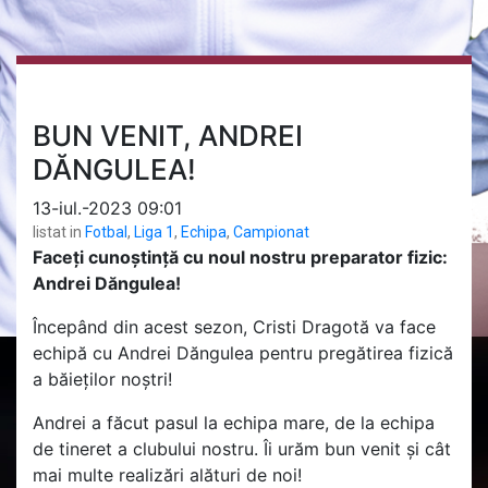
BUN VENIT, ANDREI
DĂNGULEA!
13-iul.-2023 09:01
listat in
Fotbal
,
Liga 1
,
Echipa
,
Campionat
Faceți cunoștință cu noul nostru preparator fizic:
Andrei Dăngulea!
Începând din acest sezon, Cristi Dragotă va face
echipă cu Andrei Dăngulea pentru pregătirea fizică
a băieților noștri!
Andrei a făcut pasul la echipa mare, de la echipa
de tineret a clubului nostru. Îi urăm bun venit și cât
mai multe realizări alături de noi!