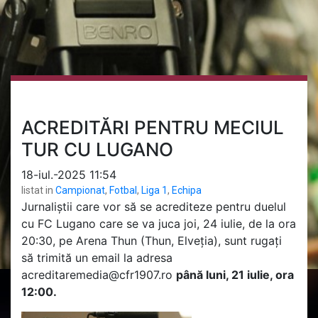
ACREDITĂRI PENTRU MECIUL
TUR CU LUGANO
18-iul.-2025 11:54
listat in
Campionat
,
Fotbal
,
Liga 1
,
Echipa
Jurnaliștii care vor să se acrediteze pentru duelul
cu FC Lugano care se va juca joi, 24 iulie, de la ora
20:30, pe Arena Thun (Thun, Elveția), sunt rugați
să trimită un email la adresa
acreditaremedia@cfr1907.ro
până luni, 21 iulie, ora
12:00.