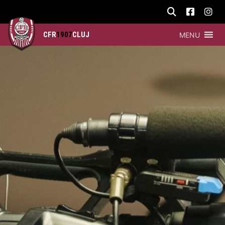
CFR
1907
CLUJ
MENU