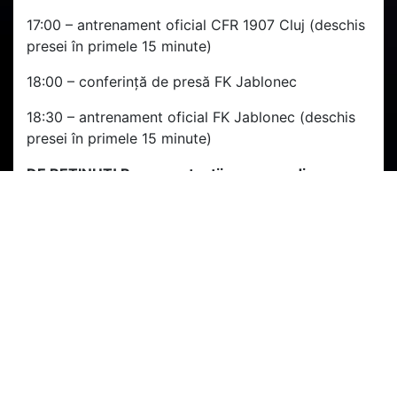
17:00 – antrenament oficial CFR 1907 Cluj (deschis
presei în primele 15 minute)
18:00 – conferință de presă FK Jablonec
18:30 – antrenament oficial FK Jablonec (deschis
presei în primele 15 minute)
DE REȚINUT! Reprezentanții mass-media vor
avea acces la această partidă doar pe baza cărții
de identitate sau a legimitației de presă valabilă
pentru anul curent și pe baza documentului
medical menționat mai sus!
Toti reprezentanții mass-media vor purta mască
de protecție din momentul intrării în Stadionul
„Dr. Constantin Rădulescu” și până în momentul
în care vor părăsi incinta arenei.
Accesul presei se va face
exclusiv
pe la poarta de