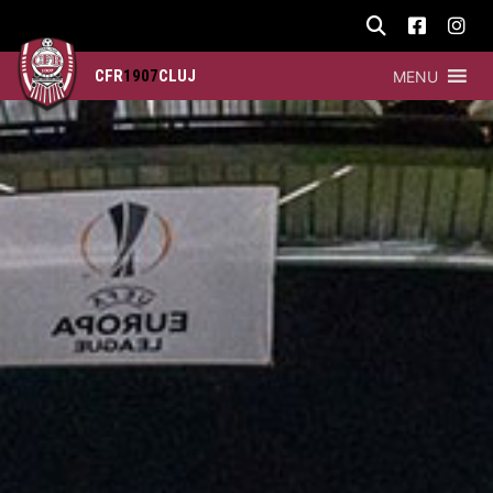
CFR
1907
CLUJ
MENU