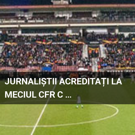
JURNALIȘTII ACREDITAȚI LA
MECIUL CFR C …