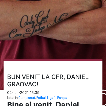
BUN VENIT LA CFR, DANIEL
GRAOVAC!
02-iul.-2021 15:39
listat in
Campionat
,
Fotbal
,
Liga 1
,
Echipa
Bine ai venit, Daniel