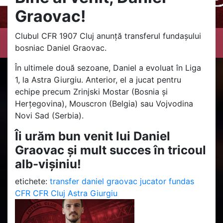
Graovac!
Clubul CFR 1907 Cluj anunță transferul fundașului
bosniac Daniel Graovac.
În ultimele două sezoane, Daniel a evoluat în Liga
1, la Astra Giurgiu. Anterior, el a jucat pentru
echipe precum Zrinjski Mostar (Bosnia și
Herțegovina), Mouscron (Belgia) sau Vojvodina
Novi Sad (Serbia).
Îi urăm bun venit lui Daniel
Graovac și mult succes în tricoul
alb-vișiniu!
etichete:
transfer
daniel graovac
jucator
fundas
CFR
CFR Cluj
Astra Giurgiu