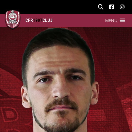
CFR
1907
CLUJ
MENU