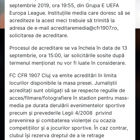
septembrie 2019, ora 19:55, din Grupa E UEFA
Europa League. Instituțiile media care doresc să se
acrediteze la acest meci trebuie să trimită la
adresa de e-mail acreditaremedia@cfr1907.ro,
solicitarea de acreditare.
Procesul de acreditare se va încheia în data de 13
septembrie, ora 15:00, iar solicitările sosite după
termenul menționat nu vor fi luate în considerare.
FC CFR 1907 Cluj va emite acreditări în limita
locurilor disponibile la masa presei. Jurnaliștii
acreditați sunt obligați să se respecte regulile de
acces/filmare/fotografiere în stadion pentru mass-
media pe durata derulării evenimentelor sportive
precum și prevederile Legii 4/2008 privind
prevenirea și combaterea violenței cu ocazia
competițiilor și a jocurilor sportive. În caz contrar,
clubul își rezerva dreptul de a le retrage