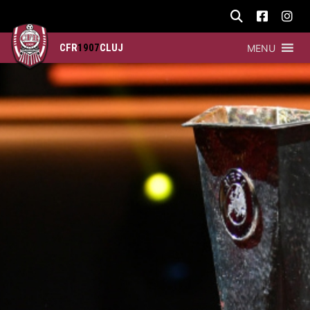
CFR
1907
CLUJ
MENU