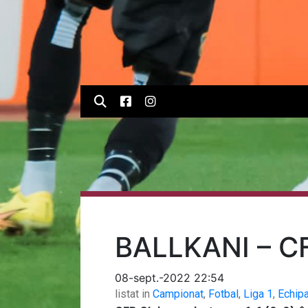
BALLKANI – C
08-sept.-2022 22:54
listat in
Campionat
,
Fotbal
,
Liga 1
,
Echip