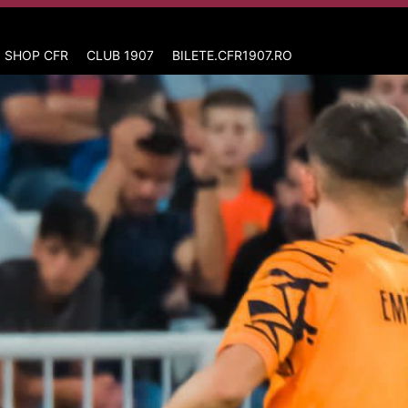
 SHOP CFR
CLUB 1907
BILETE.CFR1907.RO