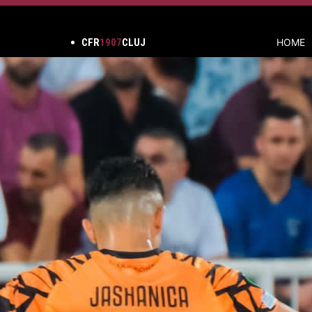
CFR
1907
CLUJ
HOME