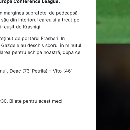
A Europa Conference League.
din marginea suprafeței de pedeapsă,
 său din interiorul careului a trcut pe
 reușit de Krasniqi.
reținut de portarul Frasheri. În
. Gazdele au deschis scorul în minutul
alarea pentru echipa noastră, după ce
u), Deac (73’ Petrila) – Vito (46’
30. Bilete pentru acest meci: