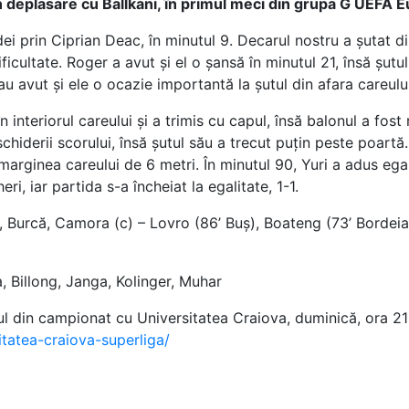
 în deplasare cu Ballkani, în primul meci din grupa G UEF
ei prin Ciprian Deac, în minutul 9. Decarul nostru a șutat 
icultate. Roger a avut și el o șansă în minutul 21, însă șutul
u avut și ele o ocazie importantă la șutul din afara careului
 interiorul careului și a trimis cu capul, însă balonul a fost 
hiderii scorului, însă șutul său a trecut puțin peste poartă
 marginea careului de 6 metri. În minutul 90, Yuri a adus eg
eri, iar partida s-a încheiat la egalitate, 1-1.
i, Burcă, Camora (c) – Lovro (86’ Buș), Boateng (73’ Bordeian
, Billong, Janga, Kolinger, Muhar
 din campionat cu Universitatea Craiova, duminică, ora 21:
sitatea-craiova-superliga/