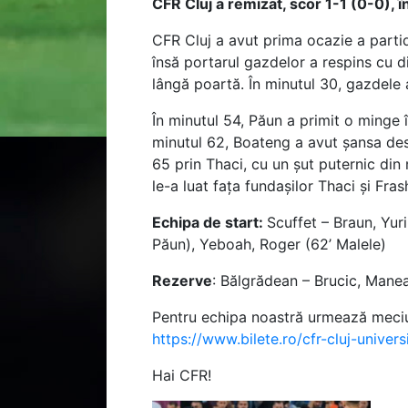
CFR Cluj a remizat, scor 1-1 (0-0),
CFR Cluj a avut prima ocazie a partid
însă portarul gazdelor a respins cu dif
lângă poartă. În minutul 30, gazdele a
În minutul 54, Păun a primit o minge în
minutul 62, Boateng a avut șansa desc
65 prin Thaci, cu un șut puternic din
le-a luat fața fundașilor Thaci și Frash
Echipa de start:
Scuffet – Braun, Yur
Păun), Yeboah, Roger (62’ Malele)
Rezerve
: Bălgrădean – Brucic, Manea
Pentru echipa noastră urmează meciul
https://www.bilete.ro/cfr-cluj-univer
Hai CFR!