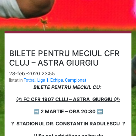
BILETE PENTRU MECIUL CFR
CLUJ – ASTRA GIURGIU
28-feb.-2020 23:55
listat in
Fotbal
,
Liga 1
,
Echipa
,
Campionat
BILETE PENTRU MECIUL CU:
⚽ FC CFR 1907 CLUJ – ASTRA GIURGIU ⚽
➡ 2 MARTIE – ORA 20:30 ⬅
? STADIONUL DR. CONSTANTIN RADULESCU ?
‼️ Se pot achiziționa online de