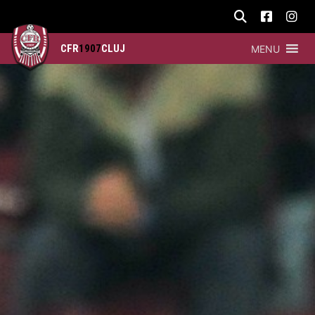
CFR
1907
CLUJ
MENU