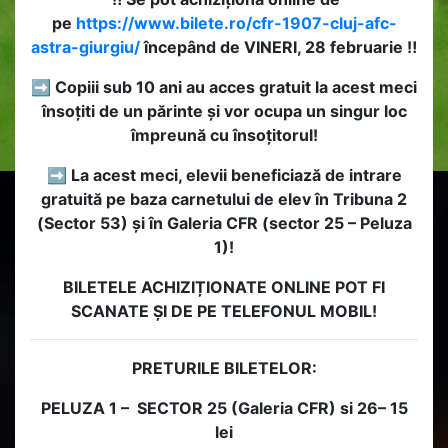
pe
https://www.bilete.ro/cfr-1907-cluj-afc-
astra-giurgiu/
începând de VINERI, 28 februarie ‼️
➡ Copiii sub 10 ani au acces gratuit la acest meci
însoțiti de un părinte și vor ocupa un singur loc
împreună cu însoțitorul!
➡ La acest meci, elevii beneficiază de intrare
gratuită pe baza carnetului de elev în Tribuna 2
(Sector 53) și în Galeria CFR (sector 25 – Peluza
1)!
BILETELE ACHIZIȚIONATE ONLINE POT FI
SCANATE ȘI DE PE TELEFONUL MOBIL!
PRETURILE BILETELOR:
PELUZA 1 – SECTOR 25 (Galeria CFR) si 26– 15
lei