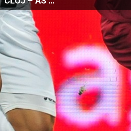
CLUJ – AS …