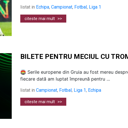
listat in
Echipa
,
Campionat
,
Fotbal
,
Liga 1
citeste mai mult
>>
BILETE PENTRU MECIUL CU TRO
🏟️ Serile europene din Gruia au fost mereu despre
fiecare dată am luptat împreună pentru ...
listat in
Campionat
,
Fotbal
,
Liga 1
,
Echipa
citeste mai mult
>>