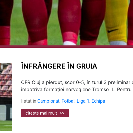
ÎNFRÂNGERE ÎN GRUIA
CFR Cluj a pierdut, scor 0-5, în turul 3 prelimin
împotriva formației norvegiene Tromso IL. Pentru .
listat in
Campionat
,
Fotbal
,
Liga 1
,
Echipa
citeste mai mult
>>