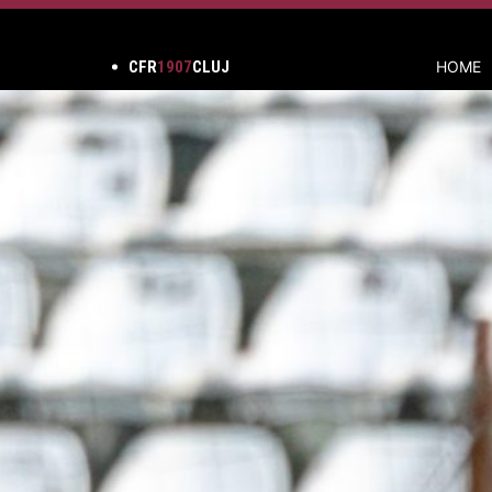
CFR
1907
CLUJ
HOME