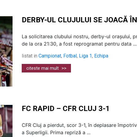
DERBY-UL CLUJULUI SE JOACĂ Î
La solicitarea clubului nostru, derby-ul orașului, p
de la ora 21:30, a fost reprogramat pentru data ...
listat in
Campionat
,
Fotbal
,
Liga 1
,
Echipa
citeste mai mult
>>
FC RAPID – CFR CLUJ 3-1
CFR Cluj a pierdut, scor 3-1, în deplasare împotriv
a Superligii. Prima repriză a ...