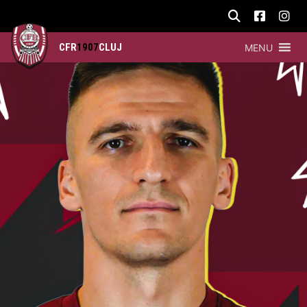
CFR
1907
CLUJ
MENU