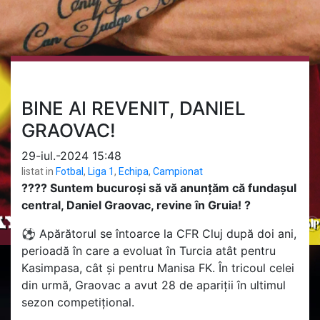
BINE AI REVENIT, DANIEL
GRAOVAC!
29-iul.-2024 15:48
listat in
Fotbal
,
Liga 1
,
Echipa
,
Campionat
??‍?? Suntem bucuroși să vă anunțăm că fundașul
central, Daniel Graovac, revine în Gruia! ?
⚽ Apărătorul se întoarce la CFR Cluj după doi ani,
perioadă în care a evoluat în Turcia atât pentru
Kasimpasa, cât și pentru Manisa FK. În tricoul celei
din urmă, Graovac a avut 28 de apariții în ultimul
sezon competițional.