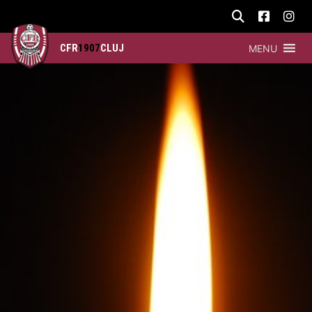
CFR
1907
CLUJ
MENU