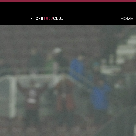
CFR
1907
CLUJ
HOME