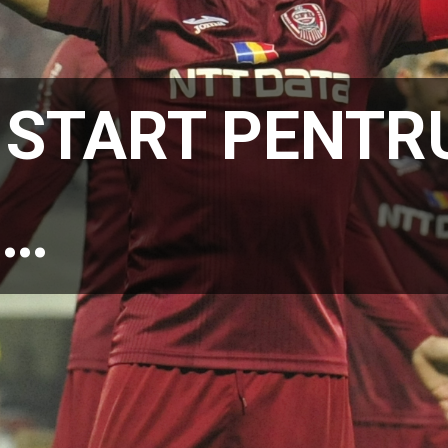
 START PENTR
 …