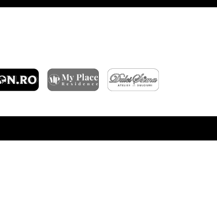
ARTICOLE RECENTE
ÎNFRÂNGERE ÎN GRUIA
DERBY-UL CLUJULUI SE JOACĂ ÎN OCTOMBRIE