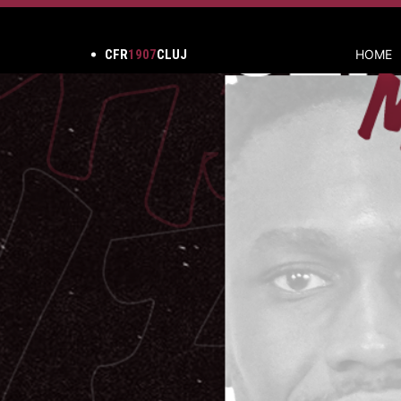
CFR
1907
CLUJ
HOME