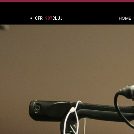
CFR
1907
CLUJ
HOME