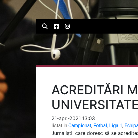
ACREDITĂRI M
UNIVERSITAT
21-apr.-2021 13:03
listat in
Campionat
,
Fotbal
,
Liga 1
,
Echip
Jurnaliștii care doresc să se acredit