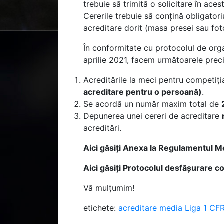
trebuie să trimită o solicitare în ac
Cererile trebuie să conțină obligator
acreditare dorit (masa presei sau fot
În conformitate cu protocolul de orga
aprilie 2021, facem următoarele preci
Acreditările la meci pentru competiți
acreditare pentru o persoană)
.
Se acordă un număr maxim total de
Depunerea unei cereri de acreditare
acreditări.
Aici găsiți Anexa la Regulamentul 
Aici găsiți Protocolul desfășurare 
Vă mulțumim!
etichete:
acreditare media
Liga 1
CFR