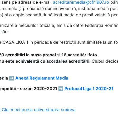
est sens pe adresa de e-mail
acreditaremedia@cfr1907.ro
până
iu numele și prenumele dumneavoastră, instituția media pe c
o) și o copie scanată după legitimația de presă valabilă pen
nizare a meciurilor oficiale, emis de către Federația Română
zări:
a CASA LIGA 1 în perioada de restricții sunt limitate la un 
20 acreditări la masa presei
și
16 acreditări foto
.
nu este echivalentă cu acordarea acreditării
. Clubul decid
Media ➡️
Anexă Regulament Media
competiții – sezon 2020-2021 ➡️
Protocol Liga 1 2020-21
 Cluj
meci
presa
universitatea craiova