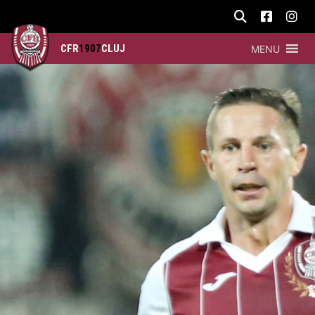
CFR
1907
CLUJ
MENU