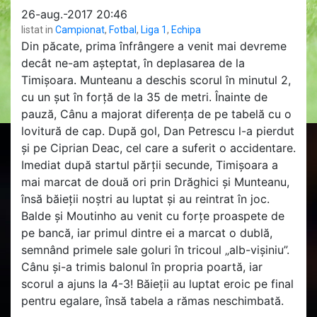
26-aug.-2017 20:46
listat in
Campionat
,
Fotbal
,
Liga 1
,
Echipa
Din păcate, prima înfrângere a venit mai devreme
decât ne-am așteptat, în deplasarea de la
Timișoara. Munteanu a deschis scorul în minutul 2,
cu un șut în forță de la 35 de metri. Înainte de
pauză, Cânu a majorat diferența de pe tabelă cu o
lovitură de cap. După gol, Dan Petrescu l-a pierdut
și pe Ciprian Deac, cel care a suferit o accidentare.
Imediat după startul părții secunde, Timișoara a
mai marcat de două ori p
rin Drăghici și Munteanu,
însă băieții noștri au luptat și au reintrat în joc.
Balde și Moutinho au venit cu forțe proaspete de
pe bancă, iar primul dintre ei a marcat o dublă,
semnând primele sale goluri în tricoul „alb-vișiniu”.
Cânu și-a trimis balonul în propria poartă, iar
scorul a ajuns la 4-3! Băieții au luptat eroic pe final
pentru egalare, însă tabela a rămas neschimbată.