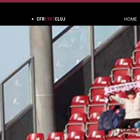
CFR
1907
CLUJ
HOME