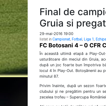
Final de camp
Gruia si prega
29-mai-2016 19:00
listat in
Campionat
,
Fotbal
,
Liga 1
,
Echip
FC Botosani 4 – 0 CFR C
În această ultimă etapă a Play-Out-
usturătoare din meciul din Gruia, ace
după un joc foarte bun împotriva băi
locul 4 în Play-Out. Botoșănenii au p
minutul 87.
Privim înainte, după un sezon foart
clubului și ne pregătim pentru un s
zecelea trofeu – Supercupa României