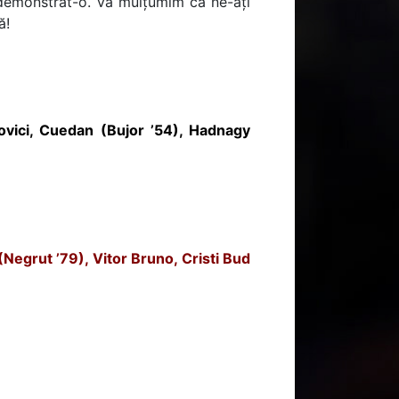
ți demonstrat-o. Vă mulțumim că ne-ați
ă!
ovici, Cuedan (Bujor ’54), Hadnagy
Negrut ’79), Vitor Bruno, Cristi Bud