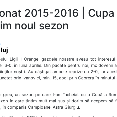
ionat 2015-2016 | Cupa 
tim noul sezon
a
luj
ului Ligii 1 Orange, gazdele noastre aveau tot interesul 
l 6-0, în luna aprilie. Din păcate pentru noi, moldovenii a
eților noștri. Au câștigat ambele reprize cu 2-0, iar acest
unctat prin Ivanovici, min. 15, apoi prin Cabrera în minutul
e greu, un sezon pe care l-am încheiat cu o Cupă a Român
ezon în care țintim mult mai sus și dorim să-ncepem să 
, în compania Campioanei Astra Giurgiu.