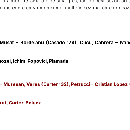
ți fi alături de CFR la bine și la greu, iar în acest sezon a
m cu încredere că vom reuși mai multe în sezonul care urmeaz
 Musat – Bordeianu (Casado ’79), Cucu, Cabrera – Ivan
ozei, Ichim, Popovici, Plamada
– Muresan, Veres (Carter ’32), Petrucci – Cristian Lopez (
rut, Carter, Beleck