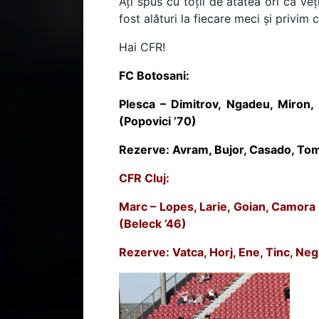
Ați spus cu toții de atâtea ori că ve
fost alături la fiecare meci și privi
Hai CFR!
FC Botosani:
Plesca – Dimitrov, Ngadeu, Miron,
(Popovici ’70)
Rezerve: Avram, Bujor, Casado, Tom
CFR Cluj:
Marc – Lopes, Larie, Goian, Camora 
(Beleck ’46)
Rezerve: Vatca, Horj, Ene, Tinc, Neg