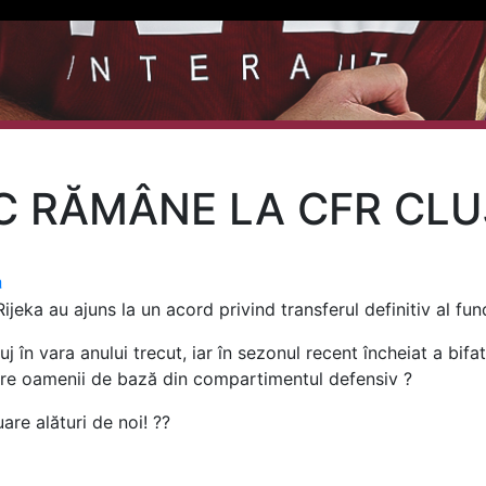
C RĂMÂNE LA CFR CLU
a
ijeka au ajuns la un acord privind transferul definitiv al fu
 în vara anului trecut, iar în sezonul recent încheiat a bifa
intre oamenii de bază din compartimentul defensiv ?
are alături de noi! ??