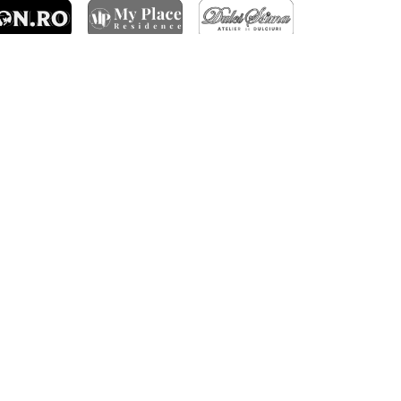
ARTICOLE RECENTE
DERBY-UL CLUJULUI SE JOACĂ ÎN OCTOMBRIE
FC RAPID – CFR CLUJ 3-1
BILETE PENTRU MECIUL CU TROMSØ IL
CALIFICARE ÎN TURUL 3 CONFERENCE LEAGUE
BILETE PENTRU MECIUL CU FC ALASHKERT