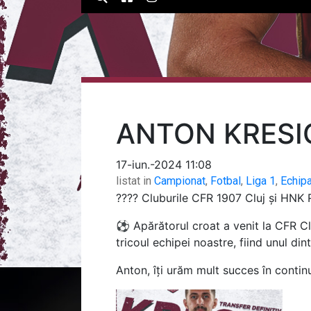
ANTON KRESI
17-iun.-2024 11:08
listat in
Campionat
,
Fotbal
,
Liga 1
,
Echip
??‍?? Cluburile CFR 1907 Cluj și HNK R
⚽ Apărătorul croat a venit la CFR Cluj
tricoul echipei noastre, fiind unul d
Anton, îți urăm mult succes în continu