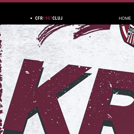
CFR
1907
CLUJ
HOME