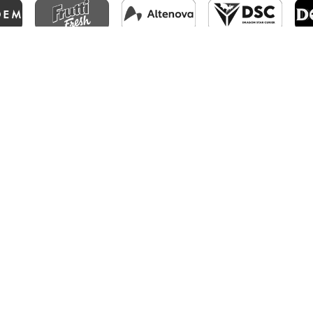
CFR1907
CLUJ
©2025 | CFR 1907 CLUJ | TOATE DREPTURILE REZERVATE.