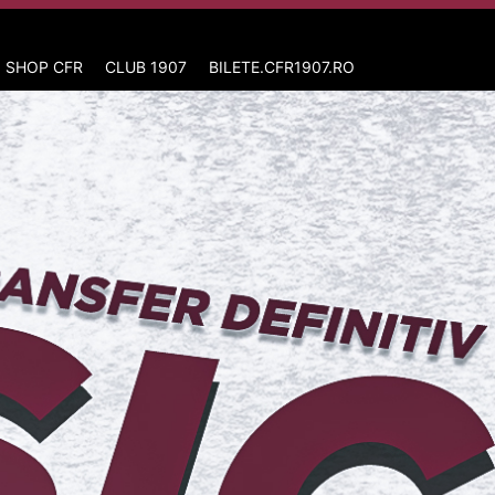
 SHOP CFR
CLUB 1907
BILETE.CFR1907.RO