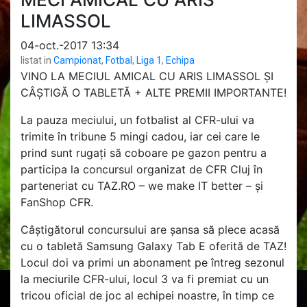
LIMASSOL
04-oct.-2017 13:34
listat in
Campionat
,
Fotbal
,
Liga 1
,
Echipa
VINO LA MECIUL AMICAL CU ARIS LIMASSOL ȘI
CÂȘTIGĂ O TABLETĂ + ALTE PREMII IMPORTANTE!
La pauza meciului, un fotbalist al CFR-ului va
trimite în tribune 5 mingi cadou, iar cei care le
prind sunt rugați să coboare pe gazon pentru a
participa la concursul organizat de CFR Cluj în
parteneriat cu TAZ.RO – we make IT better – și
FanShop CFR.
Câștigătorul concursului are șansa să plece acasă
cu o tabletă Samsung Galaxy Tab E oferită de TAZ!
Locul doi va primi un abonament pe întreg
sezonul
la meciurile CFR-ului, locul 3 va fi premiat cu un
tricou oficial de joc al echipei noastre, în timp ce