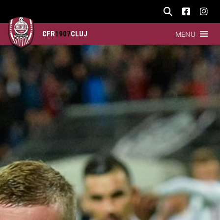
CFR
1907
CLUJ
MENU