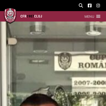
CFR
1907
CLUJ
MENU