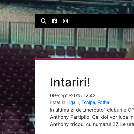
Intariri!
09-sept.-2015 12:42
listat in
Liga 1
,
Echipa
,
Fotbal
In ultima zi de „mercato” cluburile C
Anthony Partipilo. Cei doi vor juca in
Anthony tricoul cu numarul 27. Le ura