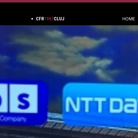
CFR
1907
CLUJ
HOME