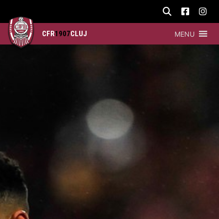
CFR
1907
CLUJ
MENU