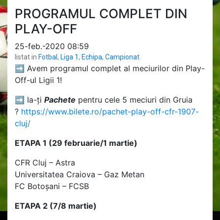
PROGRAMUL COMPLET DIN
PLAY-OFF
25-feb.-2020 08:59
listat in
Fotbal
,
Liga 1
,
Echipa
,
Campionat
➡️ Avem programul complet al meciurilor din Play-
Off-ul Ligii 1!
➡️ Ia-ți
Pachete
pentru cele 5 meciuri din Gruia
?
https://www.bilete.ro/pachet-play-off-cfr-1907-
cluj/
ETAPA 1 (29 februarie/1 martie)
CFR Cluj – Astra
Universitatea Craiova – Gaz Metan
FC Botoşani – FCSB
ETAPA 2 (7/8 martie)