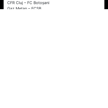
CFR Cluj – FC Botoșani
Gaz Metan – FCSB
Astra – Universitatea Craiova
ETAPA 10 (9/10 mai)
Universitatea Craiova – CFR Cluj
FC Botoșani – Gaz Metan
FCSB – Astra
Hai CFR! ?
Doar împreună putem fi din nou Campioni! ?