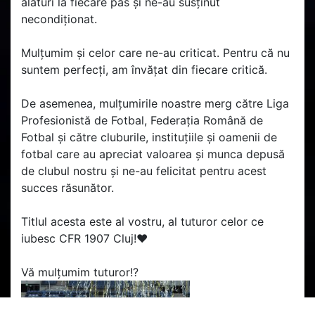
alături la fiecare pas și ne-au susținut
necondiționat.
Mulțumim și celor care ne-au criticat. Pentru că nu
suntem perfecți, am învățat din fiecare critică.
De asemenea, mulțumirile noastre merg către Liga
Profesionistă de Fotbal, Federația Română de
Fotbal și către cluburile, instituțiile și oamenii de
fotbal care au apreciat valoarea și munca depusă
de clubul nostru și ne-au felicitat pentru acest
succes răsunător.
Titlul acesta este al vostru, al tuturor celor ce
iubesc CFR 1907 Cluj!
❤️
Vă mulțumim tuturor!
?