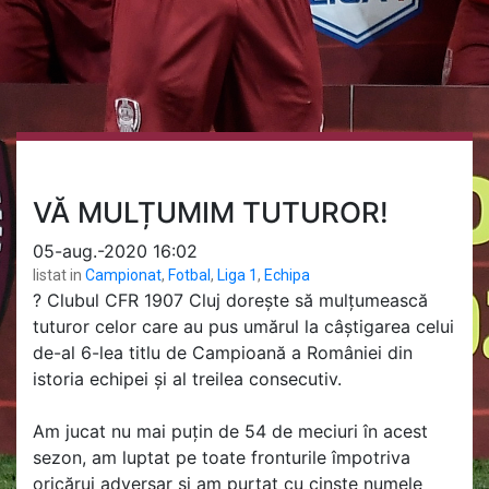
VĂ MULȚUMIM TUTUROR!
05-aug.-2020 16:02
listat in
Campionat
,
Fotbal
,
Liga 1
,
Echipa
?
Clubul CFR 1907 Cluj dorește să mulțumească
tuturor celor care au pus umărul la câștigarea celui
de-al 6-lea titlu de Campioană a României din
istoria echipei și al treilea consecutiv.
Am jucat nu mai puțin de 54 de meciuri în acest
sezon, am luptat pe toate fronturile împotriva
oricărui adversar și am purtat cu cinste numele