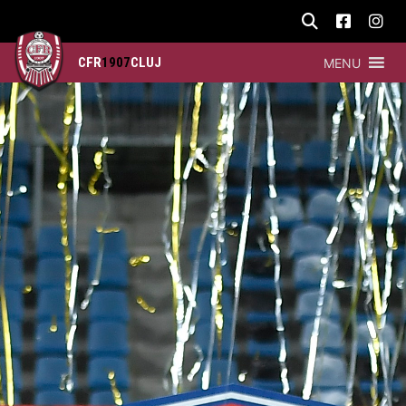
CFR
1907
CLUJ
MENU