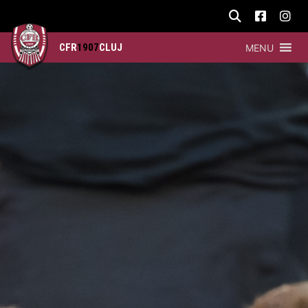
CFR
1907
CLUJ
MENU