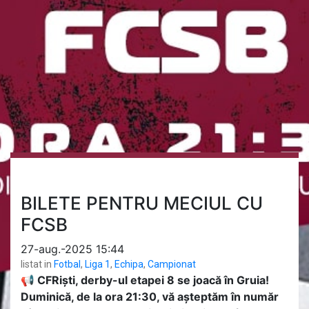
BILETE PENTRU MECIUL CU
FCSB
27-aug.-2025 15:44
listat in
Fotbal
,
Liga 1
,
Echipa
,
Campionat
📢 CFRiști, derby-ul etapei 8 se joacă în Gruia!
Duminică, de la ora 21:30, vă așteptăm în număr