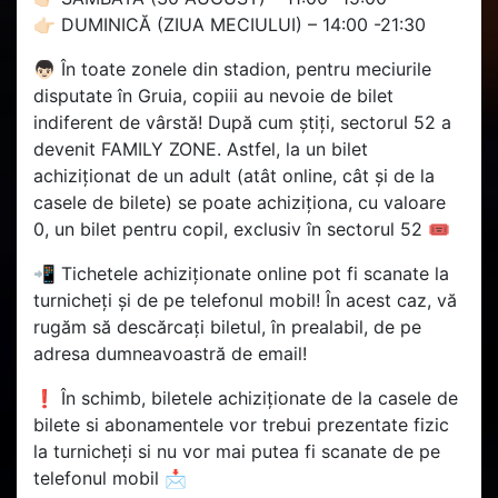
👉🏻 DUMINICĂ (ZIUA MECIULUI) – 14:00 -21:30
👦🏻 În toate zonele din stadion, pentru meciurile
disputate în Gruia, copiii au nevoie de bilet
indiferent de vârstă! După cum știți, sectorul 52 a
devenit FAMILY ZONE. Astfel, la un bilet
achiziționat de un adult (atât online, cât și de la
casele de bilete) se poate achiziționa, cu valoare
0, un bilet pentru copil, exclusiv în sectorul 52 🎟
📲 Tichetele achiziționate online pot fi scanate la
turnicheți și de pe telefonul mobil! În acest caz, vă
rugăm să descărcați biletul, în prealabil, de pe
adresa dumneavoastră de email!
❗ În schimb, biletele achiziționate de la casele de
bilete si abonamentele vor trebui prezentate fizic
la turnicheți si nu vor mai putea fi scanate de pe
telefonul mobil 📩