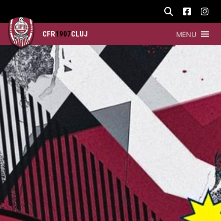
CFR
1907
CLUJ
MENU