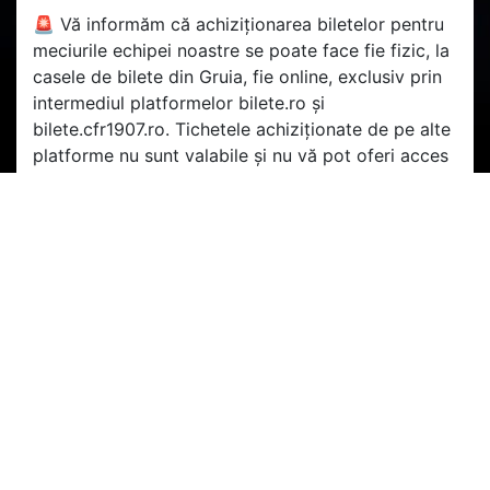
🚨 Vă informăm că achiziționarea biletelor pentru
meciurile echipei noastre se poate face fie fizic, la
casele de bilete din Gruia, fie online, exclusiv prin
intermediul platformelor bilete.ro și
bilete.cfr1907.ro. Tichetele achiziționate de pe alte
platforme nu sunt valabile și nu vă pot oferi acces
pe stadionul Dr. Constantin Rădulescu 🚨
🏟 Împreună suntem mai puternici! Hai CFR! 🚂