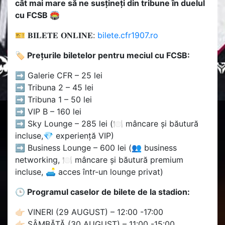
cât mai mare să ne susțineți din tribune în duelul
cu FCSB 🏟
🎫 𝐁𝐈𝐋𝐄𝐓𝐄 𝐎𝐍𝐋𝐈𝐍𝐄:
bilete.cfr1907.ro
🏷 Prețurile biletelor pentru meciul cu FCSB:
➡ Galerie CFR – 25 lei
➡ Tribuna 2 – 45 lei
➡ Tribuna 1 – 50 lei
➡ VIP B – 160 lei
➡ Sky Lounge – 285 lei (🍽 mâncare și băutură
incluse,💎 experiență VIP)
➡ Business Lounge – 600 lei (👥 business
networking, 🍽 mâncare și băutură premium
incluse, 🛋 acces într-un lounge privat)
🕒 Programul caselor de bilete de la stadion:
👉🏻 VINERI (29 AUGUST) – 12:00 -17:00
👉🏻 SÂMBĂTĂ (30 AUGUST) – 11:00 -15:00