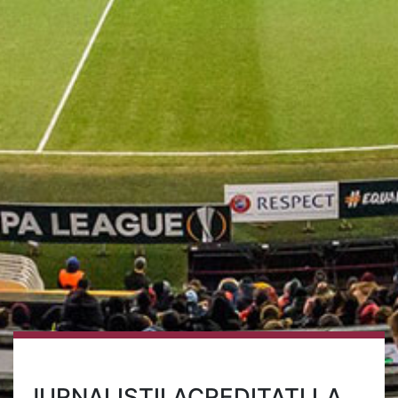
JURNALIȘTII ACREDITAȚI LA