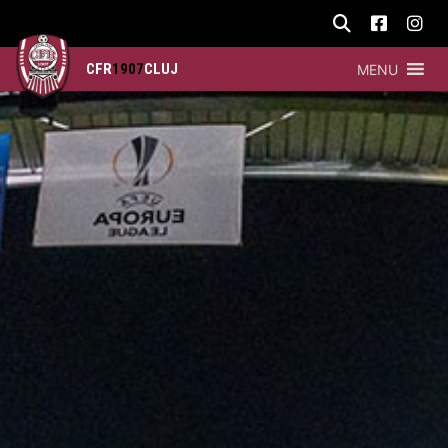
CFR
1907
CLUJ
MENU