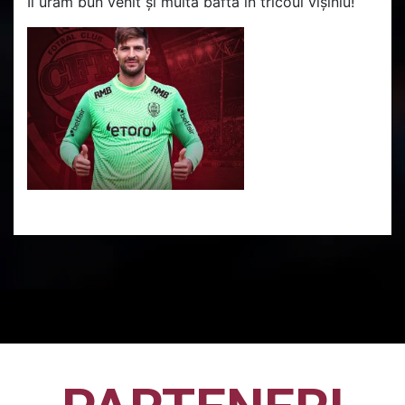
Îi urăm bun venit și multă baftă în tricoul vișiniu!