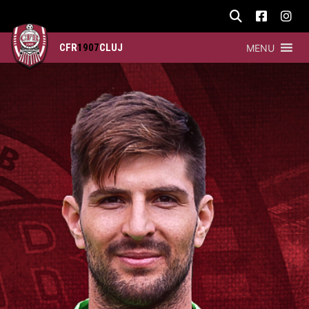
CFR
1907
CLUJ
MENU