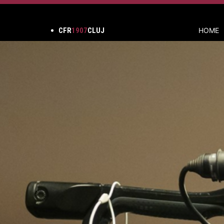
CFR
1907
CLUJ
HOME