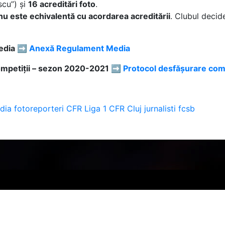
scu”) și
16 acreditări foto
.
nu este echivalentă cu acordarea acreditării
. Clubul decid
Media ➡️
Anexă Regulament Media
competiții – sezon 2020-2021 ➡️
Protocol desfășurare comp
dia
fotoreporteri
CFR
Liga 1
CFR Cluj
jurnalisti
fcsb