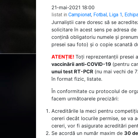
21-mai-2021 18:00
listat in
Campionat
,
Fotbal
,
Liga 1
,
Echip
Jurnaliștii care doresc să se acredit
solicitare în acest sens pe adresa de
conțină obligatoriu numele și prenume
presei sau foto) și o copie scanată d
ATENȚIE!
Toți reprezentanții presei a
vaccinării anti-COVID-19
(pentru car
unui test RT-PCR
(nu mai vechi de 7
în format fizic, listate.
În conformitate cu protocolul de orga
facem următoarele precizări:
Acreditările la meci pentru competiți
cereri decât locurile permise, se va
cereri, vor fi asigurate acreditări pent
Se acordă un număr maxim de
30
de