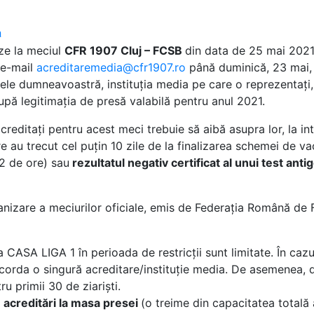
a
eze la meciul
CFR 1907 Cluj – FCSB
din data de 25 mai 2021,
 e-mail
acreditaremedia@cfr1907.ro
până duminică, 23 mai, o
le dumneavoastră, instituția media pe care o reprezentați, 
upă legitimația de presă valabilă pentru anul 2021.
creditați pentru acest meci trebuie să aibă asupra lor, la int
e au trecut cel puțin 10 zile de la finalizarea schemei de v
2 de ore) sau
rezultatul negativ certificat al unui test ant
nizare a meciurilor oficiale, emis de Federația Română de Fo
a CASA LIGA 1 în perioada de restricții sunt limitate. În caz
 acorda o singură acreditare/instituție media. De asemenea,
ru primii 30 de ziariști.
 acreditări la masa presei
(o treime din capacitatea totală a