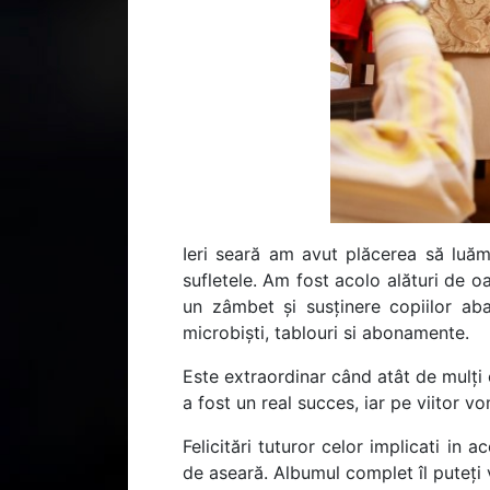
Ieri seară am avut plăcerea să luăm
sufletele. Am fost acolo alături de o
un zâmbet și susținere copiilor aba
microbiști, tablouri si abonamente.
Este extraordinar când atât de mulț
a fost un real succes, iar pe viitor v
Felicitări tuturor celor implicati i
de aseară. Albumul complet îl puteț