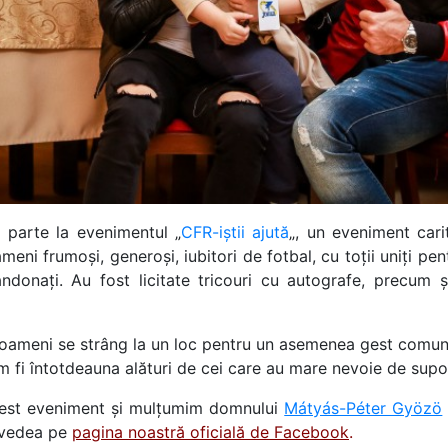
 parte la evenimentul „
CFR-iștii ajută
„, un eveniment cari
ameni frumoși, generoși, iubitori de fotbal, cu toții uniți p
ndonați. Au fost licitate tricouri cu autografe, precum și
i oameni se strâng la un loc pentru un asemenea gest comu
om fi întotdeauna alături de cei care au mare nevoie de suport
n acest eveniment și mulțumim domnului
Mátyás-Péter Gyözö
i vedea pe
pagina noastră oficială de Facebook
.