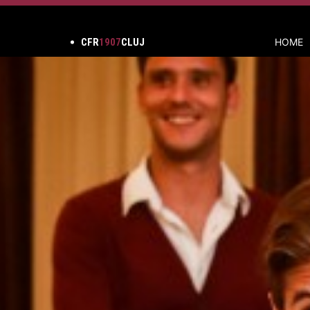
CFR
1907
CLUJ
HOME