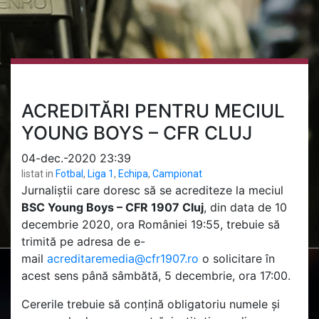
ACREDITĂRI PENTRU MECIUL
YOUNG BOYS – CFR CLUJ
04-dec.-2020 23:39
listat in
Fotbal
,
Liga 1
,
Echipa
,
Campionat
Jurnaliștii care doresc să se acrediteze la meciul
BSC Young Boys
– CFR 1907 Cluj
, din data de 10
decembrie 2020, ora României 19:55, trebuie să
trimită pe adresa de e-
mail
acreditaremedia@cfr1907.ro
o solicitare în
acest sens până sâmbătă, 5 decembrie, ora 17:00.
Cererile trebuie să conțină obligatoriu numele și