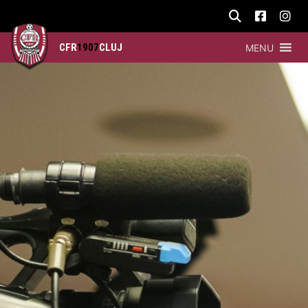
CFR
1907
CLUJ
MENU