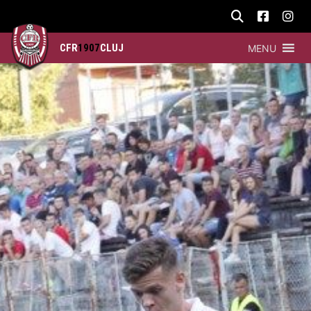
CFR
1907
CLUJ
MENU