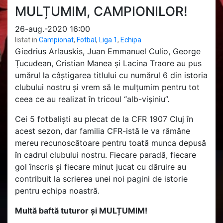
MULȚUMIM, CAMPIONILOR!
26-aug.-2020 16:00
listat in
Campionat
,
Fotbal
,
Liga 1
,
Echipa
Giedrius Arlauskis, Juan Emmanuel Culio, George
Țucudean, Cristian Manea și Lacina Traore au pus
umărul la câștigarea titlului cu numărul 6 din istoria
clubului nostru și vrem să le mulțumim pentru tot
ceea ce au realizat în tricoul “alb-vișiniu”.
Cei 5 fotbaliști au plecat de la CFR 1907 Cluj în
acest sezon, dar familia CFR-istă le va rămâne
mereu recunoscătoare pentru toată munca depusă
în cadrul clubului nostru. Fiecare paradă, fiecare
gol înscris și fiecare minut jucat cu dăruire au
contribuit la scrierea unei noi pagini de istorie
pentru echipa noastră.
Multă baftă tuturor și MULȚUMIM!