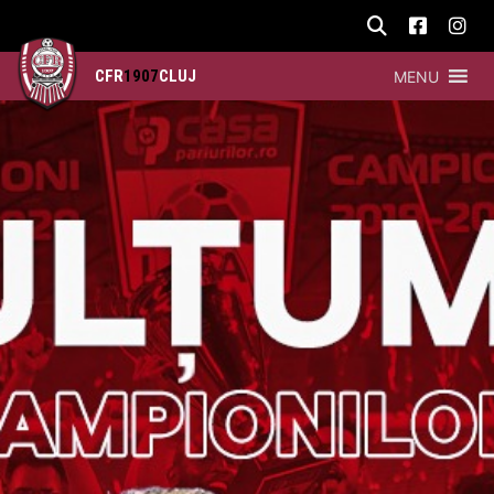
CFR
1907
CLUJ
MENU