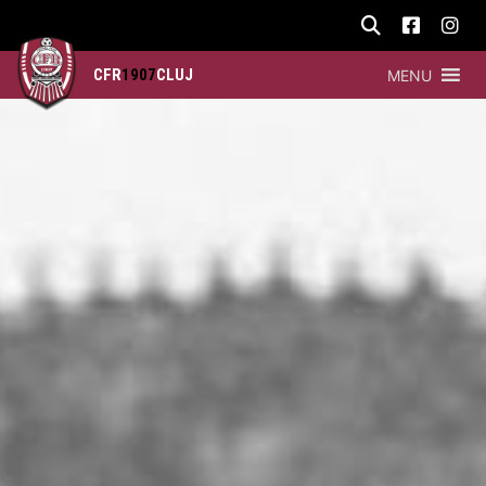
CFR
1907
CLUJ
MENU