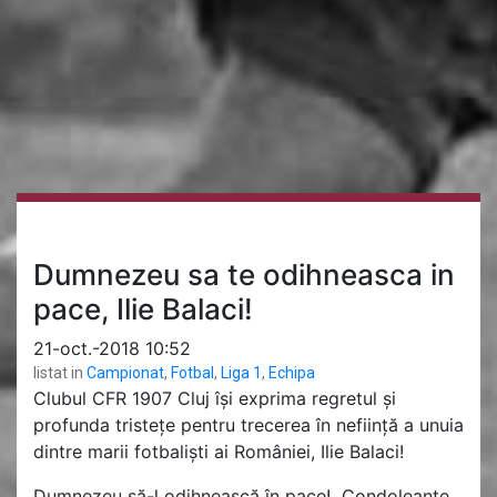
Dumnezeu sa te odihneasca in
pace, Ilie Balaci!
21-oct.-2018 10:52
listat in
Campionat
,
Fotbal
,
Liga 1
,
Echipa
Clubul CFR 1907 Cluj își exprima regretul și
profunda tristețe pentru trecerea în neființă a unuia
dintre marii fotbaliști ai României, Ilie Balaci!
Dumnezeu să-l odihnească în pace! Condoleanțe