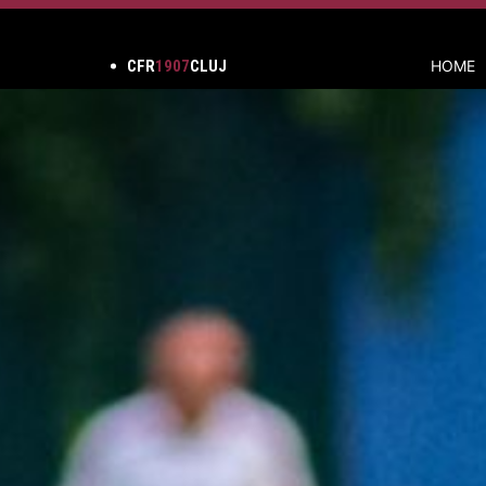
CFR
1907
CLUJ
HOME