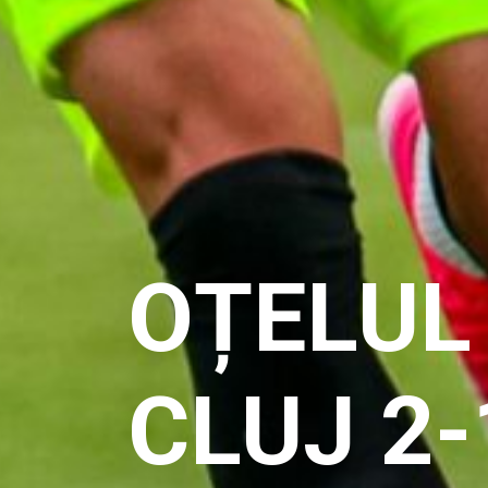
FINALUL
PREGĂT