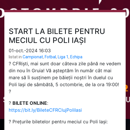
START LA BILETE PENTRU
MECIUL CU POLI IAȘI
01-oct.-2024 16:03
listat in
Campionat
,
Fotbal
,
Liga 1
,
Echipa
? CFRiști, mai sunt doar câteva zile până ne vedem
din nou în Gruia! Vă așteptăm în număr cât mai
mare să îi susținem pe băieții noștri în duelul cu
Poli Iași de sâmbătă, 5 octombrie, de la ora 19:00!
?
?️
BILETE ONLINE
:
https://bit.ly/BileteCFRClujPoliIasi
?️ Prețurile biletelor pentru meciul cu Poli Iași: