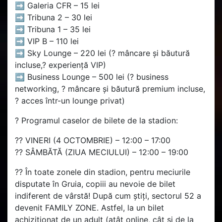
➡️ Galeria CFR – 15 lei
➡️ Tribuna 2 – 30 lei
➡️ Tribuna 1 – 35 lei
➡️ VIP B – 110 lei
➡️ Sky Lounge – 220 lei (?️ mâncare și băutură
incluse,? experiență VIP)
➡️ Business Lounge – 500 lei (? business
networking, ?️ mâncare și băutură premium incluse,
?️ acces într-un lounge privat)
? Programul caselor de bilete de la stadion:
?? VINERI (4 OCTOMBRIE) – 12:00 – 17:00
?? SÂMBĂTĂ (ZIUA MECIULUI) – 12:00 – 19:00
?? În toate zonele din stadion, pentru meciurile
disputate în Gruia, copiii au nevoie de bilet
indiferent de vârstă! După cum știți, sectorul 52 a
devenit FAMILY ZONE. Astfel, la un bilet
achiziționat de un adult (atât online, cât și de la