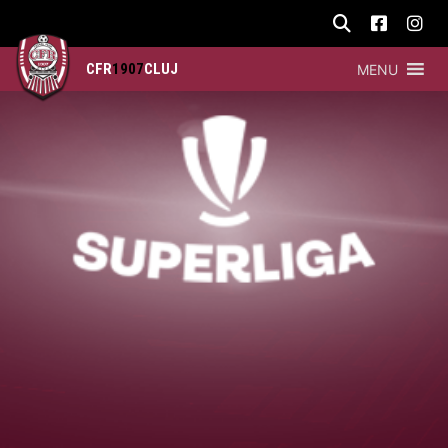
CFR
1907
CLUJ
MENU