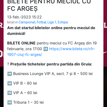
BILETE PENTRU MECIUL CU
FC ARGEȘ
13-feb.-2023 15:22
listat in
Campionat
,
Fotbal
,
Liga 1
,
Echipa
Am dat startul biletelor online pentru meciul de
duminică!
BILETE ONLINE
pentru meciul cu FC Argeș din 19
februarie, ora 17:00 ➡️
https://www.bilete.ro/cfr-
1907-cluj-fc-arges/
?️
Prețurile tichetelor pentru partida din Gruia:
➡️ Business Lounge VIP A, sect. 7 și 8 – 500 lei
➡️ VIP B – 80 lei
➡️ VIP A – 60 lei
➡️ Tribuna 1 – 30 lei