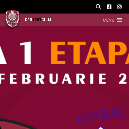
CFR
1907
CLUJ
MENU