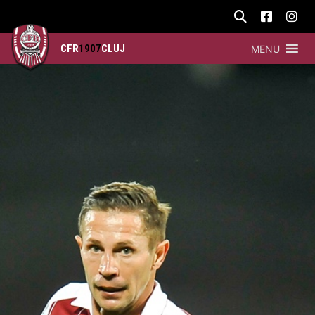
CFR
1907
CLUJ
MENU