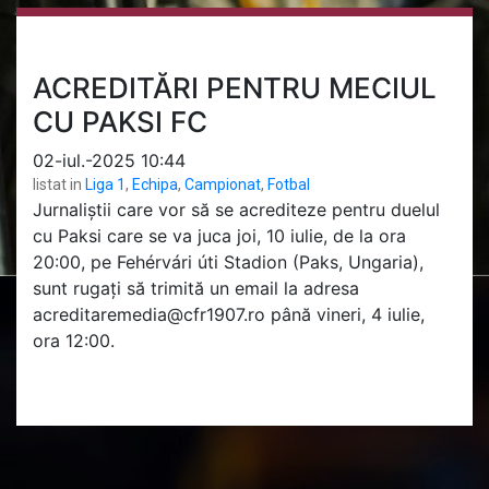
ACREDITĂRI PENTRU MECIUL
CU PAKSI FC
02-iul.-2025 10:44
listat in
Liga 1
,
Echipa
,
Campionat
,
Fotbal
Jurnaliștii care vor să se acrediteze pentru duelul
cu Paksi care se va juca joi, 10 iulie, de la ora
20:00, pe Fehérvári úti Stadion (Paks, Ungaria),
sunt rugați să trimită un email la adresa
acreditaremedia@cfr1907.ro până vineri, 4 iulie,
ora 12:00.