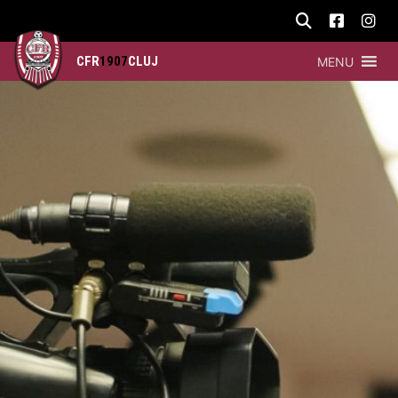
CFR
1907
CLUJ
MENU