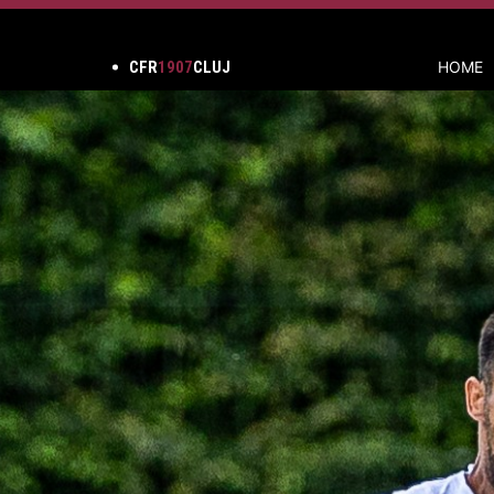
CFR
1907
CLUJ
HOME