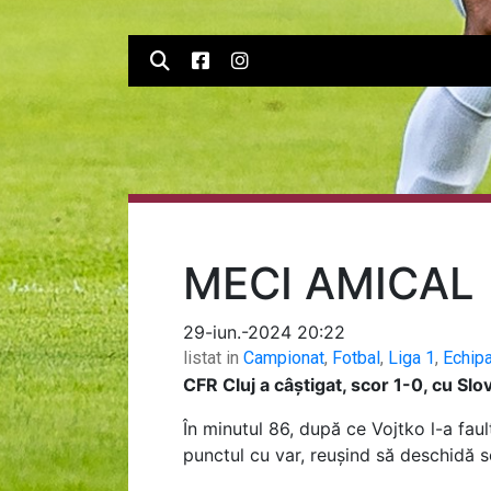
MECI AMICAL 
29-iun.-2024 20:22
listat in
Campionat
,
Fotbal
,
Liga 1
,
Echip
CFR Cluj a câștigat, scor 1-0, cu Slov
În minutul 86, după ce Vojtko l-a faul
punctul cu var, reușind să deschidă s