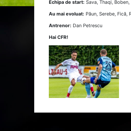
Echipa de start:
Sava, Thaqi, Boben, I
Au mai evoluat:
Păun, Serebe, Fică, R
Antrenor:
Dan Petrescu
Hai CFR!