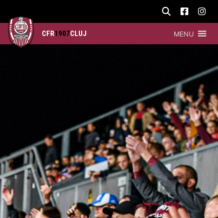
CFR
1907
CLUJ
MENU