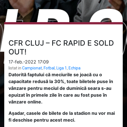
CFR CLUJ – FC RAPID E SOLD
OUT!
17-feb.-2022 17:09
listat in
Campionat
,
Fotbal
,
Liga 1
,
Echipa
Datorită faptului că meciurile se joacă cu o
capacitate redusă la 30%, toate biletele puse în
vânzare pentru meciul de duminică seara s-au
epuizat în primele zile în care au fost puse în
vânzare online.
Așadar, casele de bilete de la stadion nu vor mai
fi deschise pentru acest meci.